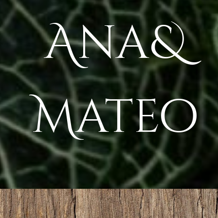
Ana&
Mateo