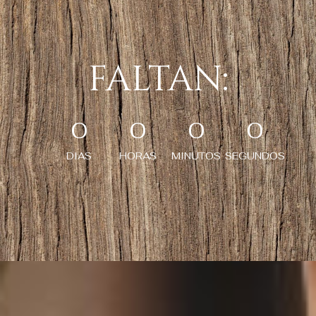
FALTAN:
0
0
0
0
DIAS
HORAS
MINUTOS
SEGUNDOS