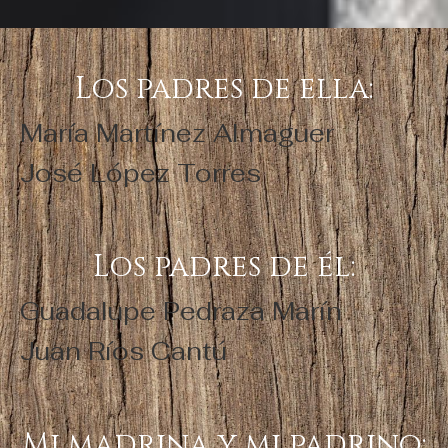
Los padres de ella:
María Martínez Almaguer
José López Torres
Los padres de él:
Guadalupe Pedraza Marín
Juan Ríos Cantú
Mi madrina y mi padrino: