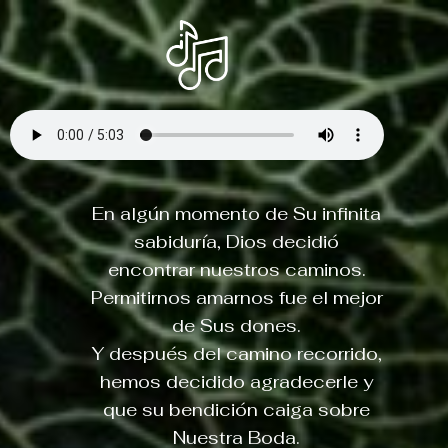
Saltar
al
contenido
En algún momento de Su infinita
sabiduría, Dios decidió
encontrar nuestros caminos.
Permitirnos amarnos fue el mejor
de Sus dones.
Y después del camino recorrido,
hemos decidido agradecerle y
que su bendición caiga sobre
Nuestra Boda.